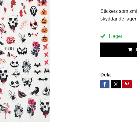
Stickers som smid
skyddande lager
I lager
Dela