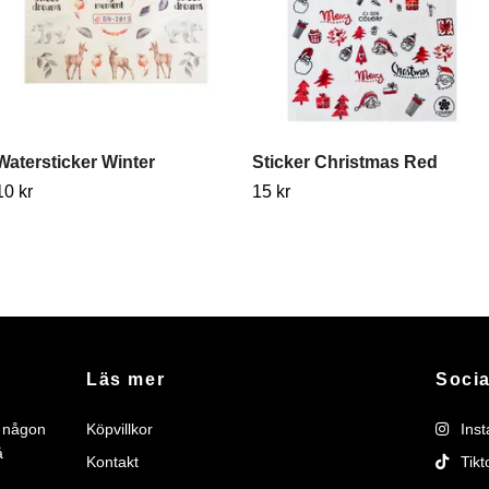
Watersticker Winter
Sticker Christmas Red
10 kr
15 kr
Läs mer
Socia
r någon
Köpvillkor
Ins
å
Kontakt
Tikt