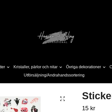
tter
Kristaller, pärlor och nitar
Övriga dekorationer
C
Utförsäljning/Andrahandssortering
Sticke
15 kr