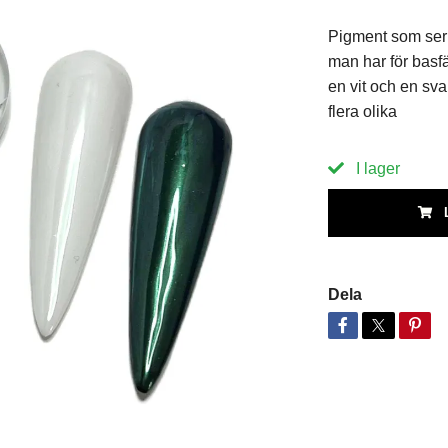
Pigment som ser 
man har för basfä
en vit och en sv
flera olika
I lager
Dela