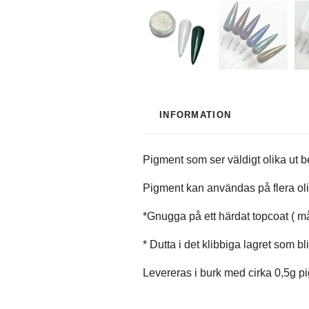
INFORMATION
Pigment som ser väldigt olika ut b
Pigment kan användas på flera olik
*Gnugga på ett härdat topcoat ( mås
* Dutta i det klibbiga lagret som bl
Levereras i burk med cirka 0,5g p