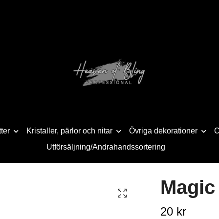
tter
Kristaller, pärlor och nitar
Övriga dekorationer
C
Utförsäljning/Andrahandssortering
Magic
20 kr