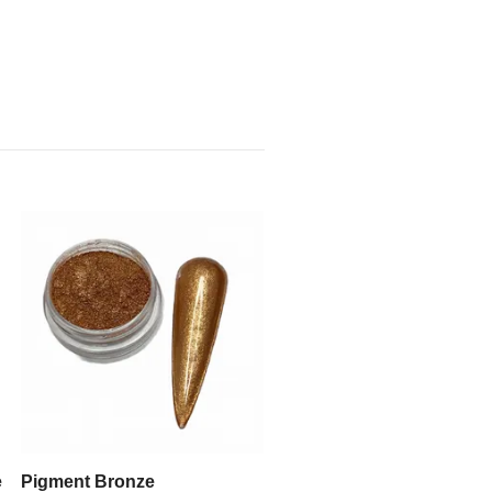
Pigment Light Blue
Slut i lager
e
Pigment Bronze