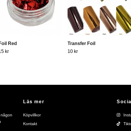
Foil Red
Transfer Foil
15 kr
10 kr
Läs mer
Socia
r någon
Köpvillkor
Ins
å
Kontakt
Tikt