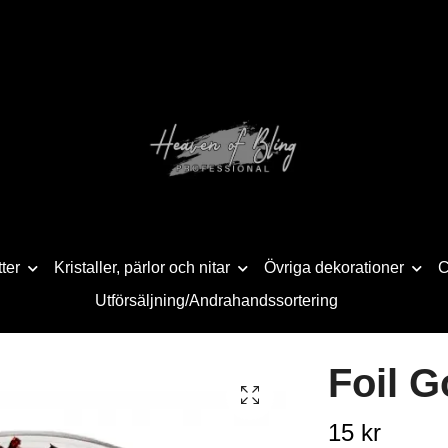
tter
Kristaller, pärlor och nitar
Övriga dekorationer
C
Utförsäljning/Andrahandssortering
Foil G
15 kr