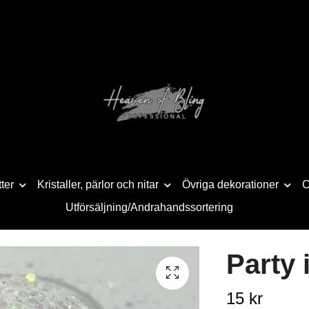
tter
Kristaller, pärlor och nitar
Övriga dekorationer
C
Utförsäljning/Andrahandssortering
Party 
15 kr