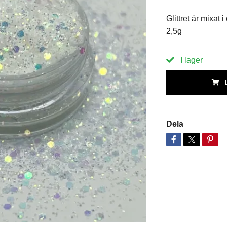
Glittret är mixat 
2,5g
I lager
Dela