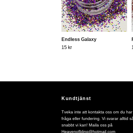
Endless Galaxy
15 kr
Kundtjänst
Tveka inte att kontakta oss om du ha
fråga eller fundering. Vi svarar alltid s
snabbt vi kan! Maila oss på
Heavenofbling@hotmail.com