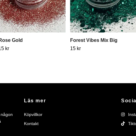
Rose Gold
Forest Vibes Mix Big
15 kr
15 kr
Läs mer
Socia
r någon
Köpvillkor
Ins
å
Kontakt
Tikt