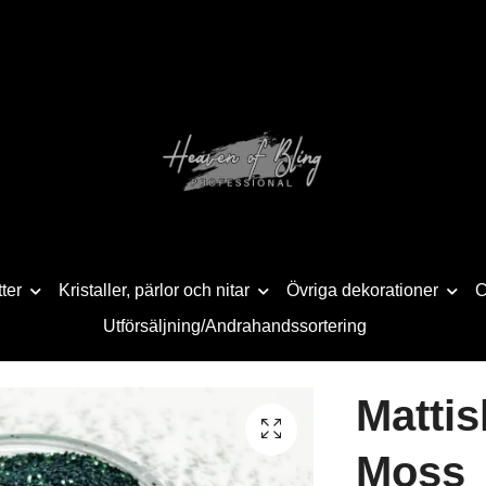
tter
Kristaller, pärlor och nitar
Övriga dekorationer
C
Utförsäljning/Andrahandssortering
Mattis
Moss