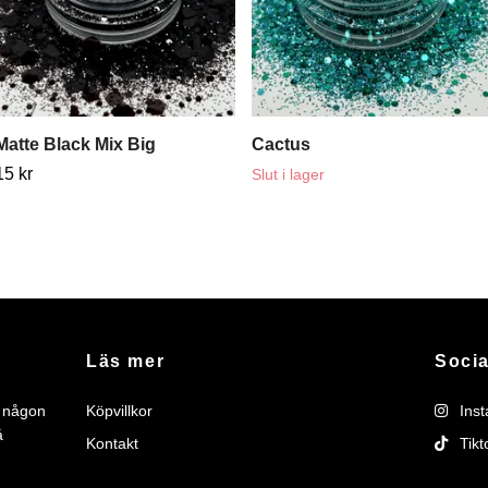
Matte Black Mix Big
Cactus
15 kr
Slut i lager
Läs mer
Socia
r någon
Köpvillkor
Ins
å
Kontakt
Tikt