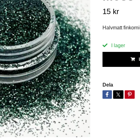
15 kr
Halvmatt finkornig
I lager
Dela